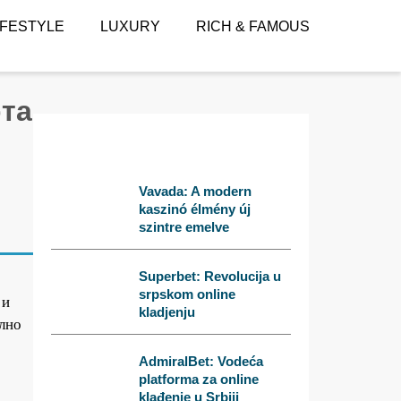
IFESTYLE
LUXURY
RICH & FAMOUS
рта
Vavada: A modern
kaszinó élmény új
szintre emelve
Superbet: Revolucija u
srpskom online
 и
kladjenju
ално
AdmiralBet: Vodeća
platforma za online
klađenje u Srbiji