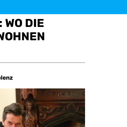
: WO DIE
 WOHNEN
blenz